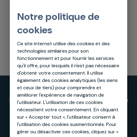
Notre politique de
Paiement
Après vérification des
cookies
produits reçus, une auto
facture est émise et vous
Ce site internet utilise des cookies et des
recevez le paiement par
technologies similaires pour son
virement bancaire
fonctionnement et pour fournir les services
qu'il offre, pour lesquels il n'est pas nécessaire
d'obtenir votre consentement. Il utilise
également des cookies analytiques (les siens
et ceux de tiers) pour comprendre et
améliorer l'expérience de navigation de
La reprise de chaque smartphone
l'utilisateur.
L'utilisation de ces cookies
permet d'économiser
nécessitent votre consentement. En cliquant
sur « Accepter tout », l'utilisateur consent à
l'utilisation des cookies susmentionnés. Pour
gérer ou désactiver ces cookies, cliquez sur «