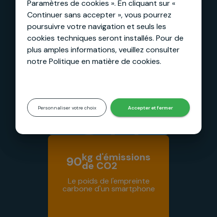
litres
Paramètres de cookies ». En cliquant sur «
90K
d'eaux
Continuer sans accepter », vous pourrez
poursuivre votre navigation et seuls les
La reprise de chaque
smartphone permet
cookies techniques seront installés. Pour de
d'économiser
plus amples informations, veuillez consulter
notre Politique en matière de cookies.
Personnaliser votre choix
Accepter et fermer
kg d'émissions
90
de CO2
Le poids de l'empreinte
carbone d'un smartphone